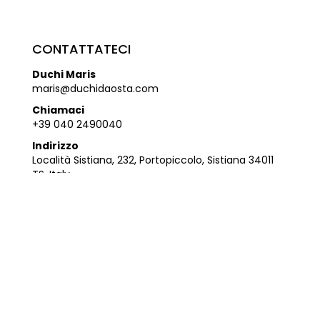
CONTATTATECI
Duchi Maris
maris@duchidaosta.com
Chiamaci
+39 040 2490040
Indirizzo
Località Sistiana, 232, Portopiccolo, Sistiana 34011
TS, Italy
Apertura
Aperto a pranzo e cena venerdì, sabato e
domenica, dalle 12.00 alle 15.00 e dalle 19.00 alle
23.00.
Martedì, mercoledì e giovedì aperto solo a cena,
dalle 19.00 alle 23.00.
Lunedì chiuso.